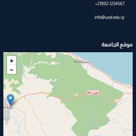
21892-1234567+
info@uod.edu.ly
موقع الجامعة
+
−