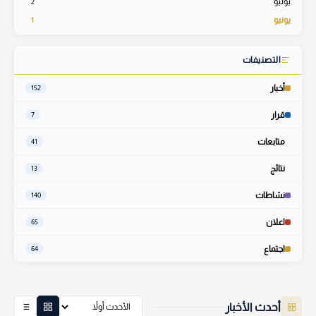
يوليو
2
يونيو
1
التصنيفات
أخبار
152
قرار
7
متابعات
41
نتائج
13
نشاطات
140
اعلان
65
اجتماع
64
أحدث الأخبار