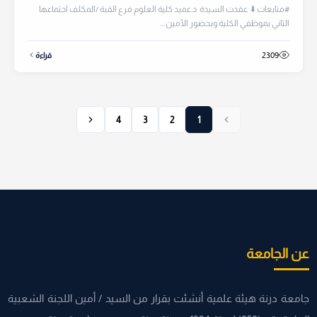
#متابعات ⬇️ عقدت السيدة د.عميد كلية العلوم فرع القبة /المكلف اجتماعها
الثاني بموظفي الكلية وبحضور الأمين ...
2309
قراءة
4
3
2
1
عن الجامعة
جامعة درنة هيئة علمية أنشئت بقرار من السيد / أمين اللجنة الشعبية