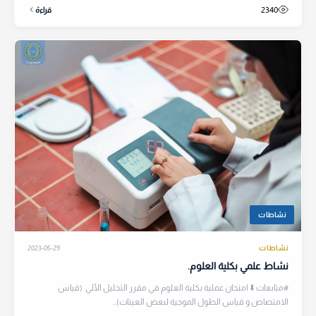
2340
قراءة
نشاطات
نشاطات
2023-05-29
نشاط علمي بكلية العلوم.
#متابعات ⬇️ امتحان عملية بكلية العلوم في مقرر التحليل الألي (قياس
الامتصاص و قياس الطول الموجية لبعض العينات)...