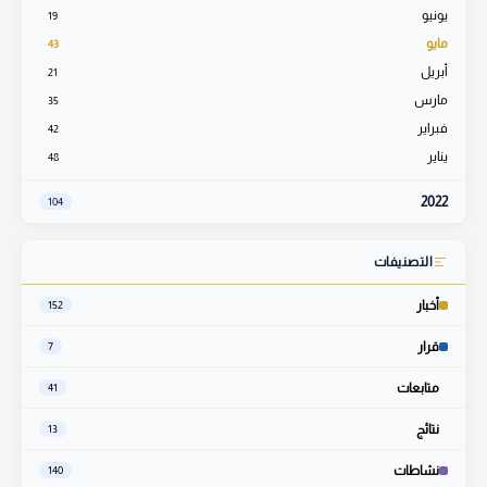
يونيو
19
مايو
43
أبريل
21
مارس
35
فبراير
42
يناير
48
2022
104
التصنيفات
أخبار
152
قرار
7
متابعات
41
نتائج
13
نشاطات
140