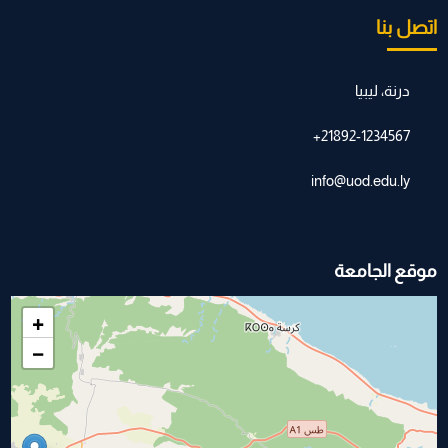
اتصل بنا
درنة، ليبيا
21892-1234567+
info@uod.edu.ly
موقع الجامعة
+
−