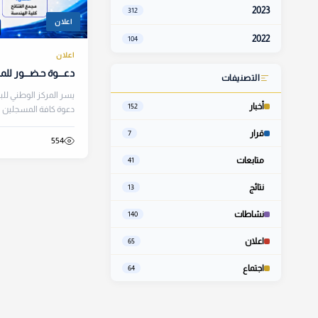
2023
312
اعلان
2022
104
اعلان
دعــــوة حـضــــور للمسج
التصنيفات
يسر المركز الوطني لل
أخبار
152
السبت الموافق 27/يونيو...
قرار
7
554
متابعات
41
نتائج
13
نشاطات
140
اعلان
65
اجتماع
64