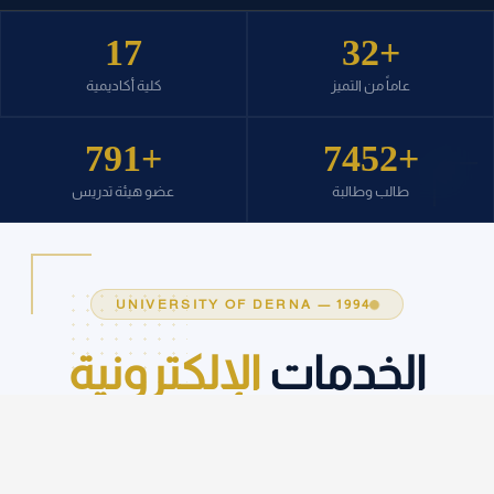
17
32+
عاماً من التميز
كلية أكاديمية
791+
7452+
طالب وطالبة
عضو هيئة تدريس
UNIVERSITY OF DERNA — 1994
الخدمات
الإلكترونية
ELECTRONIC SERVICES
◆