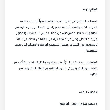
كما تم تكريم:
الاستاذ: قاسم فرجاني تقديرا لجهوده طيلة فترة ترأسه لقسم اللغة
العربية بالكلية. والسيد : أسامة منصور امين مكتبة الفرع على تعاونه مع
الكلية ونشاطاتها. بحضور كريم من أعضاء مجلس كلية الآداب والدكتور
فرج عبدالعاطي وكيل فرع جامعة درنة فرع القبة الذي تحدث في كلمة
ترحيبية عن دور الكلية في تفعيل نشاطات الجامعة والأهداف التي تسعى
لتحقيقها.
كما قام د.عميد كلية الآداب (أبوبكر عبدالجواد) بإلقاء كلمة ترحيبية أشاد من
خلالها بدور المشاركين في محاور الحملة ودور الزملاء المتعاونين مع
الكلية.
#مكتب_الاعلام
#مكتب_شؤون_رئيس_الجامعة