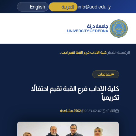
info@uod.edu.ly
العربية
English
جامعة درنة
UNIVERSITY OF DERNA
الرئيسية
الأخبار
كلية الآداب فرع القبة تقيم احت...
›
›
نشاطات
كلية الآداب فرع القبة تقيم احتفالاً
تكريمياً
الثلاثاء
2023-02-07
2502 مشاهدة