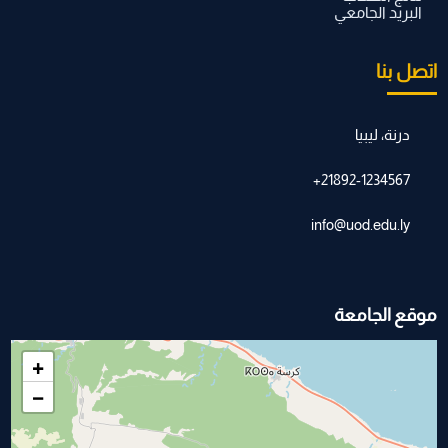
البريد الجامعي
اتصل بنا
درنة، ليبيا
21892-1234567+
info@uod.edu.ly
موقع الجامعة
+
−