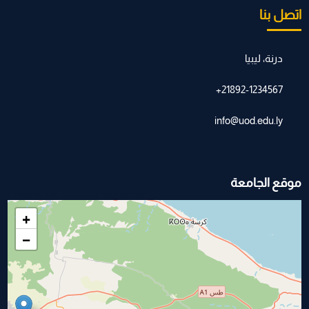
اتصل بنا
درنة، ليبيا
21892-1234567+
info@uod.edu.ly
موقع الجامعة
+
−