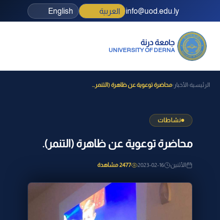
info@uod.edu.ly
العربية
English
جامعة درنة
UNIVERSITY OF DERNA
الرئيسية
الأخبار
محاضرة توعوية عن ظاهرة (التنمر...
›
›
نشاطات
محاضرة توعوية عن ظاهرة (التنمر).
الأثنين
2023-02-16
2477 مشاهدة