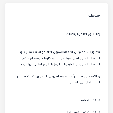
#متابعات ⬇️
إحياء اليوم العالمي الرياضيات
بحضور السيد د. وكيل الجامعة للشؤون العلمية والسيد د.مدير إدارة
الدراسات العليا والتدريب ، والسيد د.عميد كلية العلوم، نظم (مكتب
الدراسات العليا بكلية العلوم) احتفالية إحياء اليوم العالمي للرياضيات.
وذلك بحضور عدد من أعضاء هيئة التدريس والمعيدين، كذلك عدد من
الطلبة الدارسين بالقسم.
#مكتب_الاعلام
#مكتب_شؤون_رئيس_الجامعة