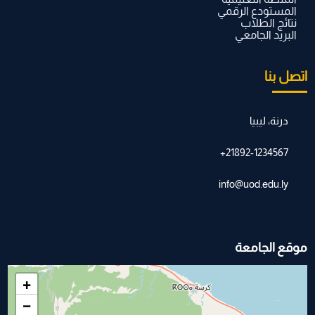
المستودع الرقمي
نتائج الطلاب
البريد الجامعي
اتصل بنا
درنة، ليبيا
21892-1234567+
info@uod.edu.ly
موقع الجامعة
+
−