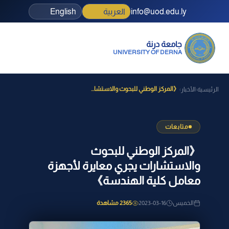
info@uod.edu.ly
العربية
English
جامعة درنة
UNIVERSITY OF DERNA
《المركز الوطني للبحوث والاستشا...
الرئيسية
الأخبار
›
›
متابعات
《المركز الوطني للبحوث
والاستشارات يجري معايرة لأجهزة
معامل كلية الهندسة》
الخميس
2023-03-16
2365 مشاهدة