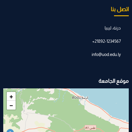
اتصل بنا
درنة، ليبيا
21892-1234567+
info@uod.edu.ly
موقع الجامعة
+
−