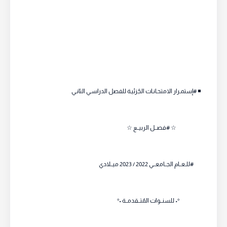
◾️ #إستمـرار الامتحـانـات الجُزئيـة للفصل الدراسـي الثانـي
☆ #فصــل الربيــع ☆
#للـعــام الجــامعــي 2022 / 2023 ميــلادي
°• للسنــوات المُتــقدمــة •°