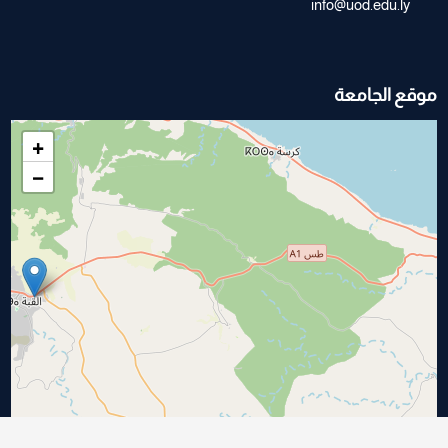
info@uod.edu.ly
موقع الجامعة
+
−