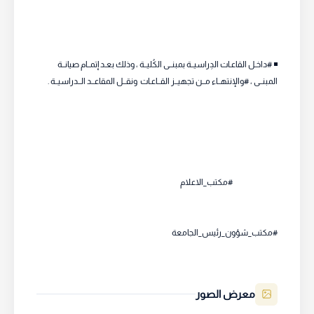
◾️ #داخـل القاعـات الدِراسيــة بمبنــى الكُليــة ، وذلك بعـد إتمــام صيانــة
المبنــى ، #والإنتهــاء مــن تجهيــز القــاعـات ونقــل المقاعــد الــدراسيــة .
#مكتب_الاعلام
#مكتب_شؤون_رئيس_الجامعة
معرض الصور