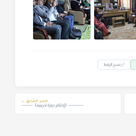
نسخ الرابط
الخبر السابق ←
------------《إختتام دورة تدريبية》---------