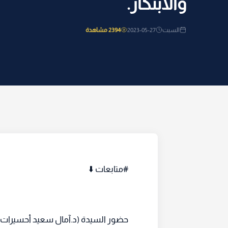
والابتكار.
السبت
2023-05-27
2394 مشاهدة
#متابعات ⬇️
حضور السيدة (د.آمال سعيد أحسيرات) مد