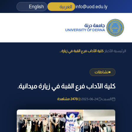
info@uod.edu.ly
العربية
English
جامعة درنة
UNIVERSITY OF DERNA
الرئيسية
الأخبار
كلية الآداب فرع القبة في زيارة...
›
›
نشاطات
كلية الآداب فرع القبة في زيارة ميدانية.
السبت
2023-06-24
2478 مشاهدة