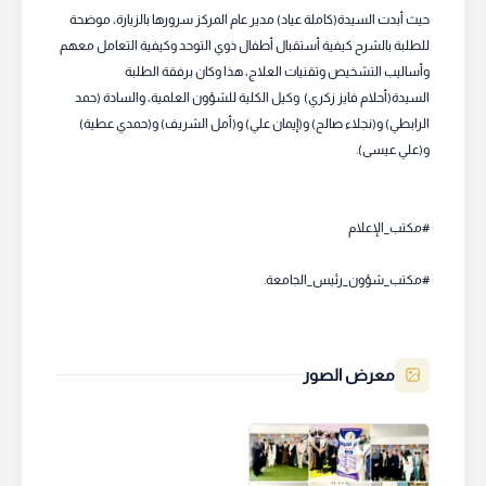
حيث أبدت السيدة(كاملة عياد) مدير عام المركز سرورها بالزيارة، موضحة
للطلبة بالشرح كيفية أستقبال أطفال ذوي التوحد وكيفية التعامل معهم
وأساليب التشخيص وتقنيات العلاج، هذا وكان برفقة الطلبة
السيدة(أحلام فايز زكري) وكيل الكلية للشؤون العلمية، والسادة (حمد
الرابطي) و(نجلاء صالح) و(إيمان علي) و(أمل الشريف) و(حمدي عطية)
و(علي عيسى).
#مكتب_الإعلام
#مكتب_شؤون_رئيس_الجامعة.
معرض الصور