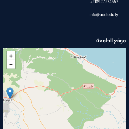
21892-1234567+
info@uod.edu.ly
موقع الجامعة
+
−