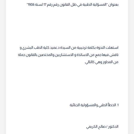
بعنوان “المسؤلية الطبية في ظل القانون رقم رقم 17 لسنة 1986”
استهلت الندوة بكلمة ترحيبية من السيدة د.عميد كلية الطب البشري و
ناقش فيها جمع من الاساتذة و الاستشاريين والمختصين بالقانون جملة
من المحاور وهي كالتالي:
1. الخطأ الطبي والمسؤولية الجنائية
الدكتور / صالح الكريمي