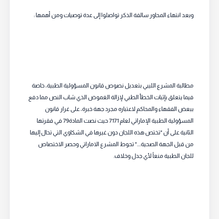
وبعد انتهاء المحاور سالفة الذكر تواصلوا إلى عدة توصيات ومن أهمها :
مطالبة المشرع الليبي بتعديل نصوص قانون المسؤولية الطبية، خاصة
فيما يتعلق بإثبات الخطأ الطبي لإزالة الغموض الذي شاب النص مما دفع
ببعض الفقهاء والمحاكم لاعتباره مجرد جهة خبرة، على غرار قانون
المسؤولية الطبية الإماراتي لعام 7171 حيث نصت المادة79 في فقرتها
الثانية على أن "تختص هذه اللجان دون غيرها في الشكاوي التي تحال إليها
من قبل الجهة الصحية...." تحوط المشرع الاماراتي وحصر الاختصاص
للجان الطبية منعاً لأي جدل وخلاف.