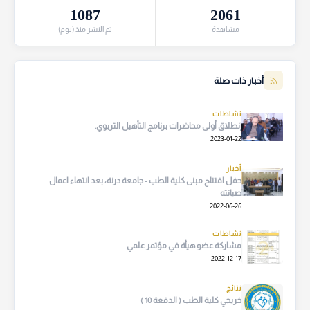
1087
2061
مشاهدة
تم النشر منذ (يوم)
أخبار ذات صلة
نشاطات
إنطلاق أولى محاضرات برنامج التأهيل التربوي.
2023-01-22
أخبار
حفل افتتاح مبنى كلية الطب - جامعة درنة، بعد انتهاء اعمال
صيانته
2022-06-26
نشاطات
مشاركة عضو هيأة في مؤتمر علمي
2022-12-17
نتائج
خريجي كلية الطب ( الدفعة 10 )