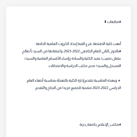
#متابعات ⬇️
أنهت كلية الاقتصاد فرع القبة إعداد الكروت العلمية الخاصة
#بالدور_الثاني للعام الجامعي 2022-2023، واعتمادها من السيد (أ.صالح
عثمان نصيب) عميد الكلية والسادة رؤساء الأقسام العلمية والسيد/
المسجل والسيد/ مدير مكتب الدراسة والامتحانات.
🔹️ وبهذه المناسبة تتقدم إدارة الكلية بالتهنئة بمناسبة أنتهاء العام
الدراسي 2022-2023 متمنية للجميع مزيدا من النجاح والتقدم.
#مكتب_الإعلام_جامعة_درنة