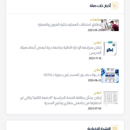
أخبار ذات صلة
متابعات
إنطلاق امتحانات العملية بكلية الفنون والعمارة
2023-05-25
اعلان
إعلان بمراجعة الإدارة المالية بجامعة درنة لبعض أعضاء هيئة
التدريس
2023-11-16
اعلان
دعــــوة حـضــــور للمسجــلين بـدورة (ICDL)
2026-06-22
اعلان
إعلان بشأن بطاقة المنحة الدراسية "الدفعة الثانية" والتي تم
احضارها من جامعتي بنغازي وخليج السدرة
2023-07-03
النشرة الإخبارية