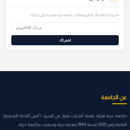
اشترك لتصلك آخر أخبار وفعاليات جامعة درنة مباشرة على بريدك.
اشتراك
عن الجامعة
جامعة درنة هيئة علمية أنشئت بقرار من السيد / أمين اللجنة الشعبية
العامة رقم (858) لسنة 1994 بمدينة درنة وسميت بجامعة درنة،