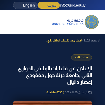
info@uod.edu.ly
العربية
English
جامعة درنة
UNIVERSITY OF DERNA
الرئيسية
الأخبار
الإعلان عن فاعليات الملتقى الح...
›
›
نشاطات
الإعلان عن فاعليات الملتقى الحواري
الثاني بجامعة درنة حول مفقودي
إعصار دانيال
الأربعاء
2023-11-22
1356 مشاهدة