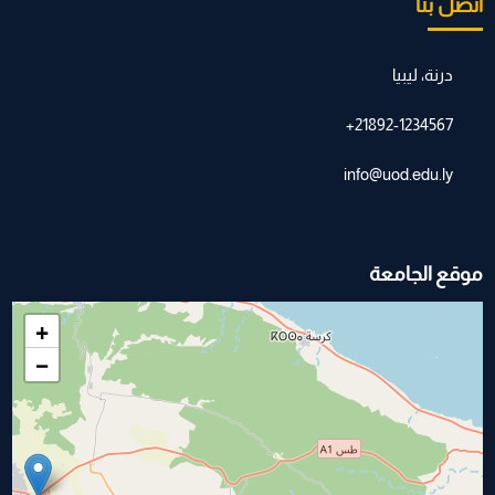
اتصل بنا
درنة، ليبيا
21892-1234567+
info@uod.edu.ly
موقع الجامعة
+
−