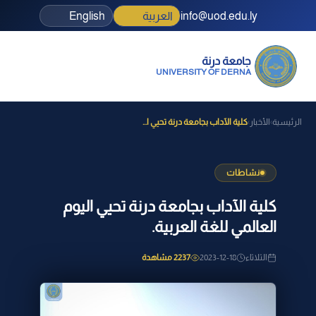
info@uod.edu.ly
العربية
English
جامعة درنة
UNIVERSITY OF DERNA
الرئيسية
الأخبار
كلية الآداب بجامعة درنة تحيي ا...
›
›
نشاطات
كلية الآداب بجامعة درنة تحيي اليوم
العالمي للغة العربية.
الثلاثاء
2023-12-18
2237 مشاهدة