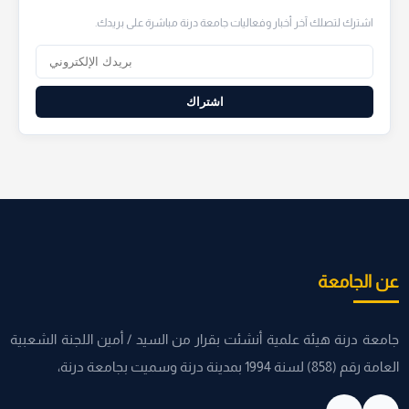
اشترك لتصلك آخر أخبار وفعاليات جامعة درنة مباشرة على بريدك.
اشتراك
عن الجامعة
جامعة درنة هيئة علمية أنشئت بقرار من السيد / أمين اللجنة الشعبية
العامة رقم (858) لسنة 1994 بمدينة درنة وسميت بجامعة درنة،