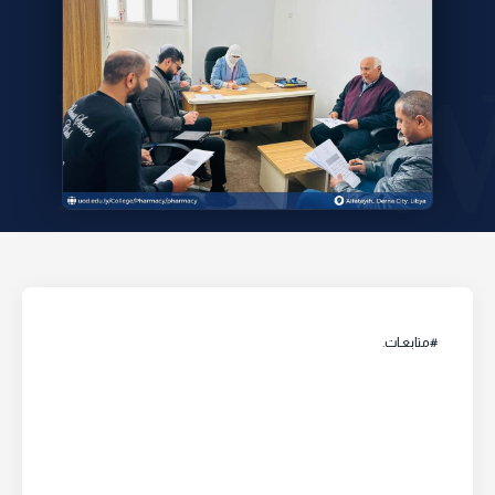
#متابعـات.