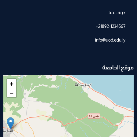
درنة، ليبيا
21892-1234567+
info@uod.edu.ly
موقع الجامعة
+
−