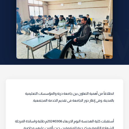
انطلاقاً من أهمية التعاون بين جامعة درنة والمؤسسات التعليمية
بالمدينة، وفى إطار دور الجامعة فى تقديم الخدمة المجتمعية.
أستقبلت كلية الهدنسة اليوم الاربعاء 06|03|2024م طلبة واساتذة المرحلة
الشهادة الثانوية بمركز درنة للمتفوقين، حيث ألقيت عليهم محاضرة