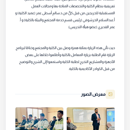
تعريفية بنظام الكلية والتخصصات المتاحة بها ومجالات العمل
المستقبلية للخريجين من قبل كلٌّ من د.سالم أسطى عمر (عميد الكلية) و
أ.عبدالسلام الخرشوفي (رئيس قسم خدمة المجتمع والبيئة بالكلية) و أ.
عمر القديري (عضو هيأة التدريس).
حيث تأتي هذه الزيارة بمثابة همزة وصل بين الكلية والمجتمع وختامًا لبرنامج
الزيارة قام الطلبة بزيارة المعامل بالكلية وأطلعوا خلالها على بعض
الأجهزة والمشاريع التخرج لطلبة الكلية واستمعوا إلى الشرح والتوضيح
من قبل الكوادر الأكاديمية بالكلية.
معرض الصور