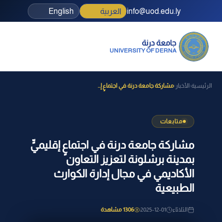
info@uod.edu.ly
العربية
English
جامعة درنة
UNIVERSITY OF DERNA
الرئيسية
الأخبار
مشاركة جامعة درنة في اجتماعٍ إ...
›
›
متابعات
مشاركة جامعة درنة في اجتماعٍ إقليميٍّ
بمدينة برشلونة لتعزيز التعاون
الأكاديمي في مجال إدارة الكوارث
الطبيعية
الثلاثاء
2025-12-01
1306 مشاهدة