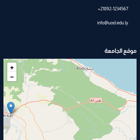
21892-1234567+
info@uod.edu.ly
موقع الجامعة
+
−