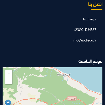
اتصل بنا
درنة، ليبيا
21892-1234567+
info@uod.edu.ly
موقع الجامعة
+
−