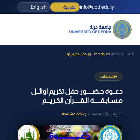
info@uod.edu.ly
العربية
English
جامعة درنة
UNIVERSITY OF DERNA
الرئيسية
الأخبار
دعــوة حـضـــــور حفل تكريم او...
›
›
نشاطات
دعــوة حـضـــــور حفل تكريم اوائــل
مـسـابـقـــــة الـقـــــرآن الكـريـــم
الإثنين
2026-03-16
2269 مشاهدة