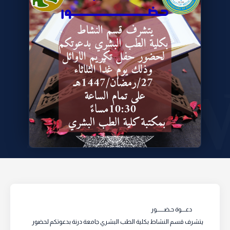
دعــــوة حـضـــــــور
يتشرف قسم النشاط بكلية الطب البشري جامعة درنة بدعوتكم لحضور