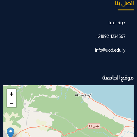
اتصل بنا
درنة، ليبيا
21892-1234567+
info@uod.edu.ly
موقع الجامعة
+
−