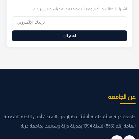
اشترك لتصلك آخر أخبار وفعاليات جامعة درنة مباشرة على بريدك.
اشتراك
عن الجامعة
جامعة درنة هيئة علمية أنشئت بقرار من السيد / أمين اللجنة الشعبية
العامة رقم (858) لسنة 1994 بمدينة درنة وسميت بجامعة درنة،