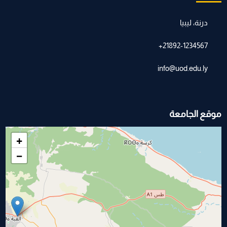
درنة، ليبيا
21892-1234567+
info@uod.edu.ly
موقع الجامعة
+
−