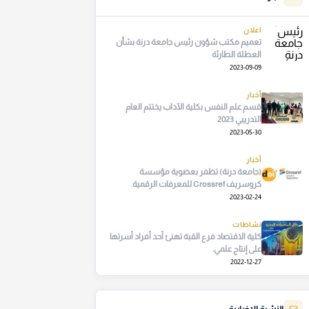
اعلان
تعميم مكتب شؤون رئيس جامعة درنة بشأن
العطلة الطارئة
2023-09-09
أخبار
قسم علم النفس بكلية الآداب يختتم العام
التدريبي 2023
2023-05-30
أخبار
(جامعة درنة) تظفر بعضوية مؤسسة
كروسريف Crossref للمعرفات الرقمية.
2023-02-24
نشاطات
كلية الاقتصاد فرع القبة تهنئ أحد أفراد أسرتها
على إنتاج علمي.
2022-12-27