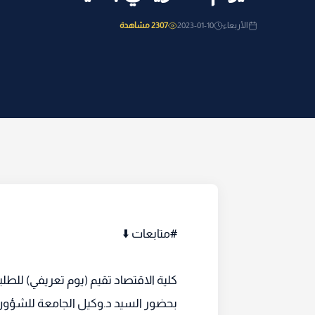
الأربعاء
2023-01-10
2307 مشاهدة
#متابعات ⬇️
كلية الاقتصاد تقيم (يوم تعريفي) للطل
بحضور السيد د.وكيل الجامعة للشؤون ا