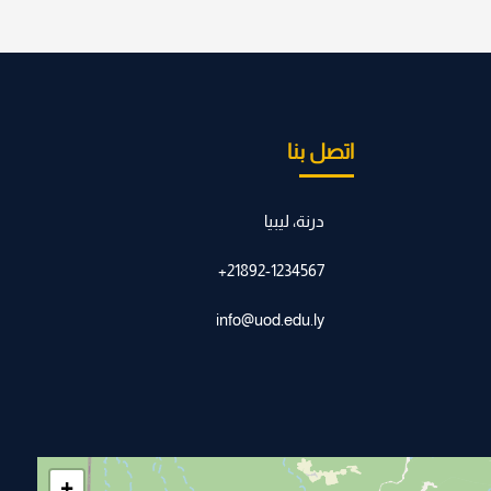
اتصل بنا
درنة، ليبيا
21892-1234567+
info@uod.edu.ly
+