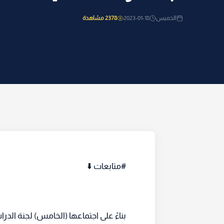
الخميس
2023-01-18
2378 مشاهدة
#متابعات ⬇️
بناءً على اجتماعها (الخامس) لجنة الدر