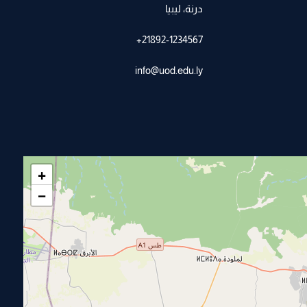
درنة، ليبيا
21892-1234567+
info@uod.edu.ly
+
−