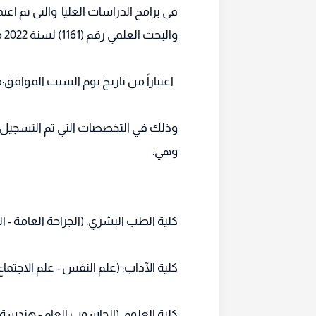
في برامج الدراسات العليا والتى تم اعتم
والبحث العلمي رقم (1161) لسنة 2022 ميلادي.
اعتباراً من تاريخ يوم السبت الموافق:202‪3/02/04 ميلادي
وذلك في التخصصات التي تم التسجيل به
وهي:
كلية الطب البشري. (الجراحة العامة - ال
كلية الآداب: (علم النفس - علم الاجتماع -
كلية العلوم. (الحاسوب العام - هندسة 