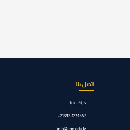
اتصل بنا
درنة، ليبيا
21892-1234567+
info@uod.edu.ly