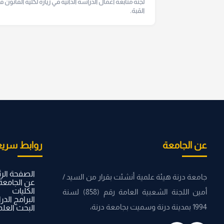
لجنة متابعة أعمال الدراسة الذاتية في زيارة لكلية القانون ف
القبة.
عن الجامعة
روابط سريع
الصفحة الر
جامعة درنة هيئة علمية أنشئت بقرار من السيد /
عن الجامعة
الكليات
أمين اللجنة الشعبية العامة رقم (858) لسنة
البرامج الدر
1994 بمدينة درنة وسميت بجامعة درنة،
البحث العل