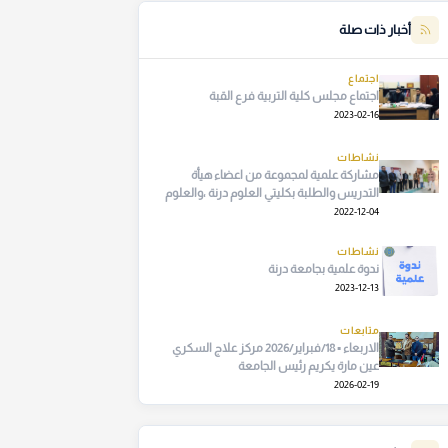
أخبار ذات صلة
اجتماع
اجتماع مجلس كلية التربية فرع القبة
2023-02-16
نشاطات
مشاركة علمية لمجموعة من اعضاء هيأة
التدريس والطلبة بكليتي العلوم درنة ،والعلوم
القبة..
2022-12-04
نشاطات
ندوة علمية بجامعة درنة
2023-12-13
متابعات
الاربعاء ▪︎ 18/فبراير/2026 مركز علاج السكري
عين مارة يكريم رئيس الجامعة
2026-02-19