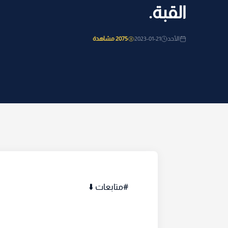
القبة.
الأحد
2023-01-21
2075 مشاهدة
#متابعات ⬇️