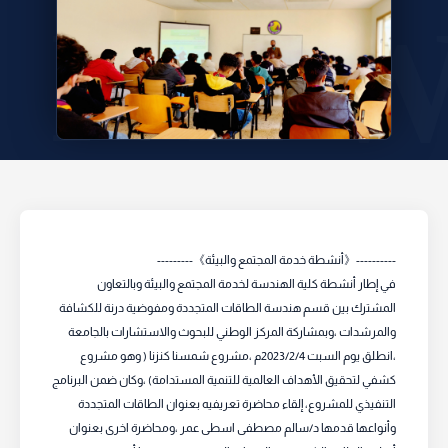
في إطار أنشطة كلية الهندسة لخدمة المجتمع والبيئة وبالتعاون
المشترك بين قسم هندسة الطاقات المتجددة ومفوضية درنة للكشافة
والمرشدات ،وبمشاركة المركز الوطني للبحوث والاستشارات بالجامعة
،انطلق يوم السبت 2023/2/4م ،مشروع شمسنا كنزنا ( وهو مشروع
كشفي لتحقيق الأهداف العالمية للتنمية المستدامة) ،وكان ضمن البرنامج
التنفيذي للمشروع، إلقاء محاضرة تعريفيه بعنوان الطاقات المتجددة
وأنواعها قدمها د/سالم مصطفى اسطى عمر ،ومحاضرة اخرى بعنوان