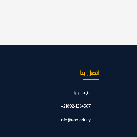
اتصل بنا
درنة، ليبيا
21892-1234567+
info@uod.edu.ly