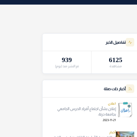
تفاصيل الخبر
939
6125
مشاهدة
تم النشر منذ (يوم)
أخبار ذات صلة
اعلان
إعلان بشأن اجتماع أفراد الحرس الجامعي
بجامعة درنة.
2023-11-21
أخبار