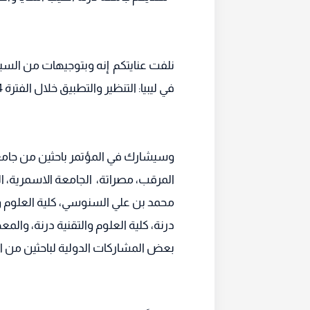
نلفت عنايتكم إنه وبتوجيهات من السيد
في ليبيا: التنظير والتطبيق خلال الفترة 24-25 فبراير 2023م ، في رحاب جامعة درنة.
وسيشارك في المؤتمر باحثين من جامعة ا
المرقب، مصراتة، الجامعة الاسمرية، ال
محمد بن علي السنوسي، كلية العلوم وا
درنة، كلية العلوم والتقنية درنة، والم
بعض المشاركات الدولية لباحثين من ال