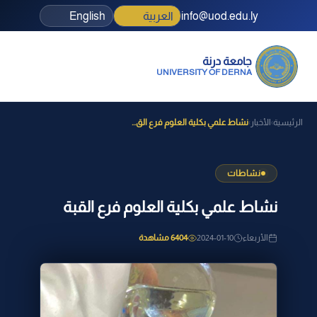
info@uod.edu.ly
العربية
English
جامعة درنة
UNIVERSITY OF DERNA
الرئيسية
الأخبار
نشاط علمي بكلية العلوم فرع الق...
›
›
نشاطات
نشاط علمي بكلية العلوم فرع القبة
الأربعاء
2024-01-10
6404 مشاهدة