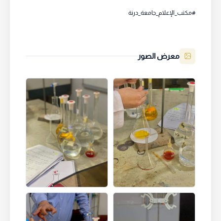
#مكتب_الإعلام_جامعة_درنة
معرض الصور