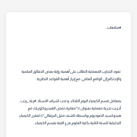
#متابعات...
تعود التجارب المعملية الطالب على أهمية رؤية بعض الحقائق العلمية
والإحتكام إلى الواقع العلمي. مع إبراز أهمية القواعد النظرية .
بمعامل قسم الكيمياء اليوم الثلاثاء ..و تحت اشراف الاستاذ .#زياد_رجب ..
أجريت تجربة معملية بعنوان ((*معايرة حمض الهيدروكلوريك مع
هيدوكسيد الصوديوم بواسطة كاشف مثيل البرتقالي*)) لمقرر الكيمياء
التحليلية للسنة الثانية بكلية العلوم فرع القبة بقسم الكيمياء ..