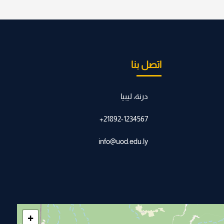
اتصل بنا
درنة، ليبيا
21892-1234567+
info@uod.edu.ly
+